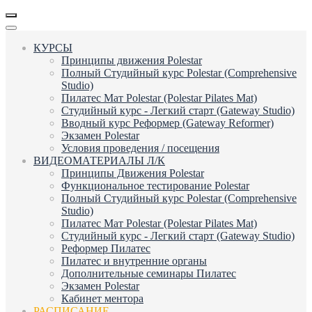
КУРСЫ
Принципы движения Polestar
Полный Студийный курс Polestar (Comprehensive
Studio)
Пилатес Мат Polestar (Polestar Pilates Mat)
Студийный курс - Легкий старт (Gateway Studio)
Вводный курс Реформер (Gateway Reformer)
Экзамен Polestar
Условия проведения / посещения
ВИДЕОМАТЕРИАЛЫ Л/К
Принципы Движения Polestar
Функциональное тестирование Polestar
Полный Студийный курс Polestar (Comprehensive
Studio)
Пилатес Мат Polestar (Polestar Pilates Mat)
Студийный курс - Легкий старт (Gateway Studio)
Реформер Пилатес
Пилатес и внутренние органы
Дополнительные семинары Пилатес
Экзамен Polestar
Кабинет ментора
РАСПИСАНИЕ