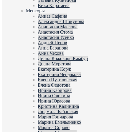
Татьяна Кузнецова
Вика Каратаева
Менторы
Айназ Сафина
Александра Шикунова
Анастасия Маслова
Анастасия Стома
Анастасия Усенко
Андрей Перов
Анна Баранова
Анна Чехова
Диана Кожокарь-Камбур
Диана Муратова
Екатерина Корж
Екатерина Чердакова
Елена Путиловская
Елена Федотова
Ирина Кабирова
Ирина Олокина
Ирина Юрасова
Кристина Калинина
Людмила Бабанская
Мария Гончарова
Марина Емельяненко
Марина Сороко