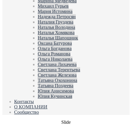
Марина Медведева
Михаил Гурьев
Мария Истомина
Надежда Петросян
Наталия Груздева
Наталья Володина
Наталья Хомякова
Наталья Шапошник
Оксана Батурова
Ольга Богданова
Ольга Романова
Ольга Николаева
Светлана Лихачева
Светлана Терентьева
Светлана Железова
Татьяна Охохонина
Татьяна Поздеева
Юлия Анисимова
Юлия Кучинская
Контакты
О КОМПАНИИ
Сообщество
Slide