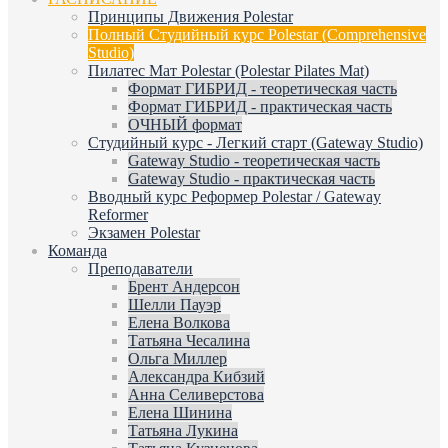
Принципы Движения Polestar
Полный Студийный курс Polestar (Comprehensive
Studio)
Пилатес Мат Polestar (Polestar Pilates Mat)
Формат ГИБРИД - теоретическая часть
Формат ГИБРИД - практическая часть
ОЧНЫЙ формат
Студийный курс - Легкий старт (Gateway Studio)
Gateway Studio - теоретическая часть
Gateway Studio - практическая часть
Вводный курс Реформер Polestar / Gateway
Reformer
Экзамен Polestar
Команда
Преподаватели
Брент Андерсон
Шелли Пауэр
Елена Волкова
Татьяна Чесалина
Ольга Миллер
Александра Кибзий
Анна Селиверстова
Елена Шинина
Татьяна Лукина