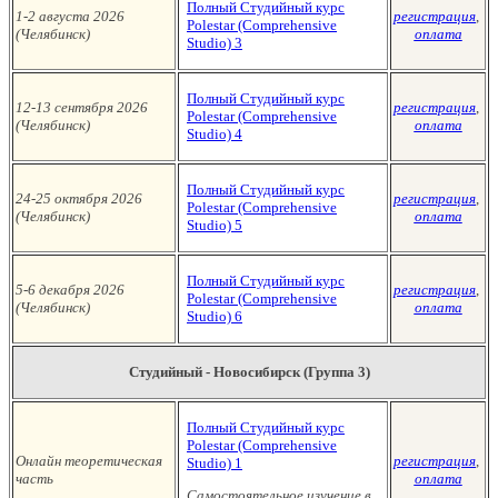
Полный Студийный курс
1-2 августа 2026
регистрация
,
Polestar (Сomprehensive
(Челябинск
)
оплата
Studio)
3
Полный Студийный курс
12-13 сентября
2026
регистрация
,
Polestar (Сomprehensive
(Челябинск
)
оплата
Studio)
4
Полный Студийный курс
24-25 октября 2026
регистрация
,
Polestar (Сomprehensive
(Челябинск
)
оплата
Studio)
5
Полный Студийный курс
5-6 декабря 2026
регистрация
,
Polestar (Сomprehensive
(Челябинск
)
оплата
Studio)
6
Студийный - Новосибирск (Группа 3)
Полный Студийный курс
Polestar (Сomprehensive
Онлайн теоретическая
регистрация
,
Studio)
1
часть
оплата
Самостоятельное изучение в