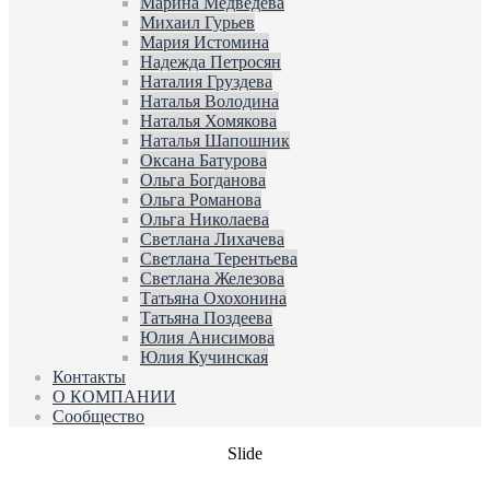
Марина Медведева
Михаил Гурьев
Мария Истомина
Надежда Петросян
Наталия Груздева
Наталья Володина
Наталья Хомякова
Наталья Шапошник
Оксана Батурова
Ольга Богданова
Ольга Романова
Ольга Николаева
Светлана Лихачева
Светлана Терентьева
Светлана Железова
Татьяна Охохонина
Татьяна Поздеева
Юлия Анисимова
Юлия Кучинская
Контакты
О КОМПАНИИ
Сообщество
Slide