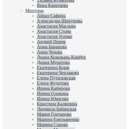
Татьяна Кузнецова
Вика Каратаева
Менторы
Айназ Сафина
Александра Шикунова
Анастасия Маслова
Анастасия Стома
Анастасия Усенко
Андрей Перов
Анна Баранова
Анна Чехова
Диана Кожокарь-Камбур
Диана Муратова
Екатерина Корж
Екатерина Чердакова
Елена Путиловская
Елена Федотова
Ирина Кабирова
Ирина Олокина
Ирина Юрасова
Кристина Калинина
Людмила Бабанская
Мария Гончарова
Марина Емельяненко
Марина Сороко