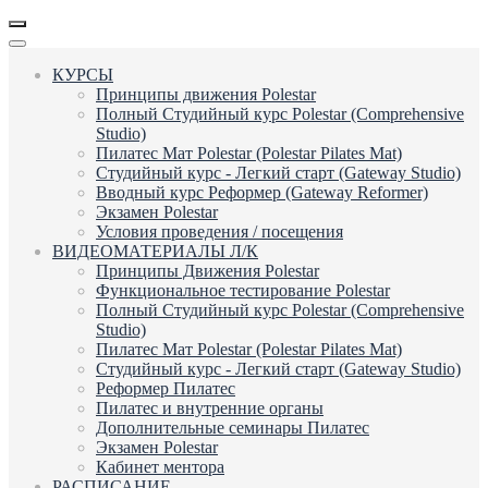
КУРСЫ
Принципы движения Polestar
Полный Студийный курс Polestar (Comprehensive
Studio)
Пилатес Мат Polestar (Polestar Pilates Mat)
Студийный курс - Легкий старт (Gateway Studio)
Вводный курс Реформер (Gateway Reformer)
Экзамен Polestar
Условия проведения / посещения
ВИДЕОМАТЕРИАЛЫ Л/К
Принципы Движения Polestar
Функциональное тестирование Polestar
Полный Студийный курс Polestar (Comprehensive
Studio)
Пилатес Мат Polestar (Polestar Pilates Mat)
Студийный курс - Легкий старт (Gateway Studio)
Реформер Пилатес
Пилатес и внутренние органы
Дополнительные семинары Пилатес
Экзамен Polestar
Кабинет ментора
РАСПИСАНИЕ