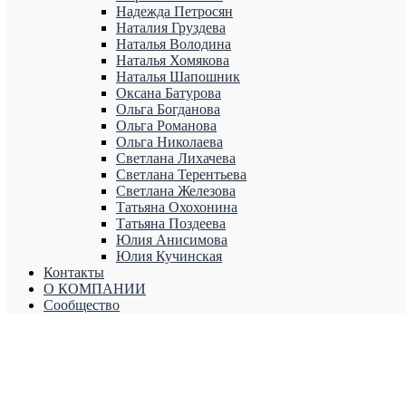
Надежда Петросян
Наталия Груздева
Наталья Володина
Наталья Хомякова
Наталья Шапошник
Оксана Батурова
Ольга Богданова
Ольга Романова
Ольга Николаева
Светлана Лихачева
Светлана Терентьева
Светлана Железова
Татьяна Охохонина
Татьяна Поздеева
Юлия Анисимова
Юлия Кучинская
Контакты
О КОМПАНИИ
Сообщество