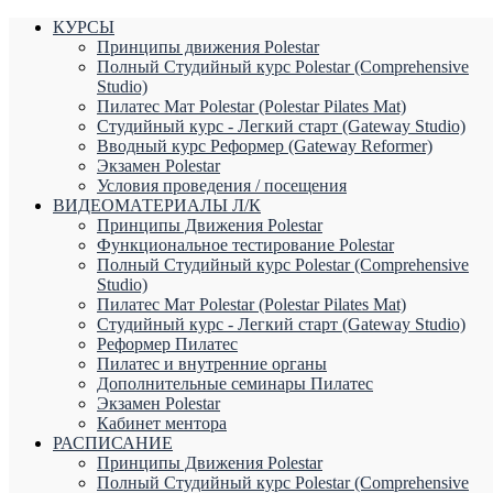
КУРСЫ
Принципы движения Polestar
Полный Студийный курс Polestar (Comprehensive
Studio)
Пилатес Мат Polestar (Polestar Pilates Mat)
Студийный курс - Легкий старт (Gateway Studio)
Вводный курс Реформер (Gateway Reformer)
Экзамен Polestar
Условия проведения / посещения
ВИДЕОМАТЕРИАЛЫ Л/К
Принципы Движения Polestar
Функциональное тестирование Polestar
Полный Студийный курс Polestar (Comprehensive
Studio)
Пилатес Мат Polestar (Polestar Pilates Mat)
Студийный курс - Легкий старт (Gateway Studio)
Реформер Пилатес
Пилатес и внутренние органы
Дополнительные семинары Пилатес
Экзамен Polestar
Кабинет ментора
РАСПИСАНИЕ
Принципы Движения Polestar
Полный Студийный курс Polestar (Comprehensive