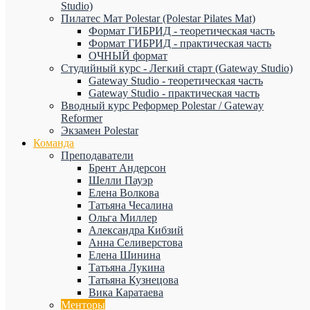
Studio)
Пилатес Мат Polestar (Polestar Pilates Mat)
Формат ГИБРИД - теоретическая часть
Формат ГИБРИД - практическая часть
ОЧНЫЙ формат
Студийный курс - Легкий старт (Gateway Studio)
Gateway Studio - теоретическая часть
Gateway Studio - практическая часть
Вводный курс Реформер Polestar / Gateway
Reformer
Экзамен Polestar
Команда
Преподаватели
Брент Андерсон
Шелли Пауэр
Елена Волкова
Татьяна Чесалина
Ольга Миллер
Александра Кибзий
Анна Селиверстова
Елена Шинина
Татьяна Лукина
Татьяна Кузнецова
Вика Каратаева
Менторы