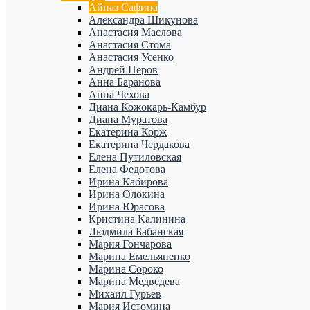
Айназ Сафина
Александра Шикунова
Анастасия Маслова
Анастасия Стома
Анастасия Усенко
Андрей Перов
Анна Баранова
Анна Чехова
Диана Кожокарь-Камбур
Диана Муратова
Екатерина Корж
Екатерина Чердакова
Елена Путиловская
Елена Федотова
Ирина Кабирова
Ирина Олокина
Ирина Юрасова
Кристина Калинина
Людмила Бабанская
Мария Гончарова
Марина Емельяненко
Марина Сороко
Марина Медведева
Михаил Гурьев
Мария Истомина