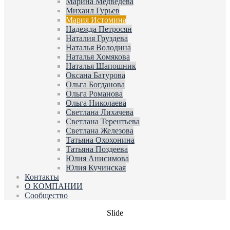
Марина Медведева
Михаил Гурьев
Мария Истомина
Надежда Петросян
Наталия Груздева
Наталья Володина
Наталья Хомякова
Наталья Шапошник
Оксана Батурова
Ольга Богданова
Ольга Романова
Ольга Николаева
Светлана Лихачева
Светлана Терентьева
Светлана Железова
Татьяна Охохонина
Татьяна Поздеева
Юлия Анисимова
Юлия Кучинская
Контакты
О КОМПАНИИ
Сообщество
Slide