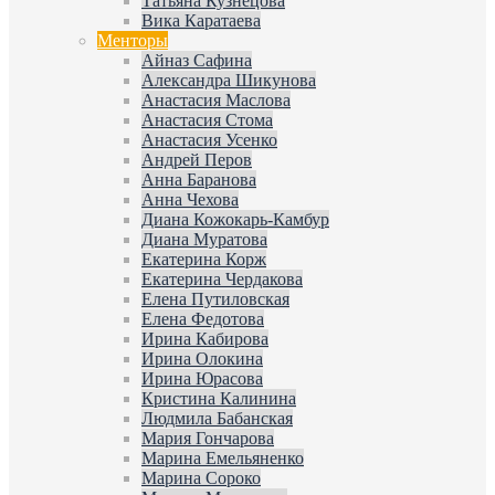
Татьяна Кузнецова
Вика Каратаева
Менторы
Айназ Сафина
Александра Шикунова
Анастасия Маслова
Анастасия Стома
Анастасия Усенко
Андрей Перов
Анна Баранова
Анна Чехова
Диана Кожокарь-Камбур
Диана Муратова
Екатерина Корж
Екатерина Чердакова
Елена Путиловская
Елена Федотова
Ирина Кабирова
Ирина Олокина
Ирина Юрасова
Кристина Калинина
Людмила Бабанская
Мария Гончарова
Марина Емельяненко
Марина Сороко