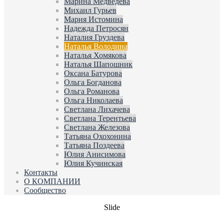
Марина Медведева
Михаил Гурьев
Мария Истомина
Надежда Петросян
Наталия Груздева
Наталья Володина
Наталья Хомякова
Наталья Шапошник
Оксана Батурова
Ольга Богданова
Ольга Романова
Ольга Николаева
Светлана Лихачева
Светлана Терентьева
Светлана Железова
Татьяна Охохонина
Татьяна Поздеева
Юлия Анисимова
Юлия Кучинская
Контакты
О КОМПАНИИ
Сообщество
Slide