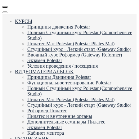
КУРСЫ
Принципы движения Polestar
Полный Студийный курс Polestar (Comprehensive
Studio)
Пилатес Мат Polestar (Polestar Pilates Mat)
Студийный курс - Легкий старт (Gateway Studio)
Вводный курс Реформер (Gateway Reformer)
Экзамен Polestar
Условия проведения / посещения
ВИДЕОМАТЕРИАЛЫ Л/К
Принципы Движения Polestar
Функциональное тестирование Polestar
Полный Студийный курс Polestar (Comprehensive
Studio)
Пилатес Мат Polestar (Polestar Pilates Mat)
Студийный курс - Легкий старт (Gateway Studio)
Реформер Пилатес
Пилатес и внутренние органы
Дополнительные семинары Пилатес
Экзамен Polestar
Кабинет ментора
РАСПИСАНИЕ