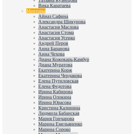
Татьяна Кузнецова
Вика Каратаева
Менторы
Айназ Сафина
Александра Шикунова
Анастасия Маслова
Анастасия Стома
Анастасия Усенко
Андрей Перов
Анна Баранова
Анна Чехова
Диана Кожокарь-Камбур
Диана Муратова
Екатерина Корж
Екатерина Чердакова
Елена Путиловская
Елена Федотова
Ирина Кабирова
Ирина Олокина
Ирина Юрасова
Кристина Калинина
Людмила Бабанская
Мария Гончарова
Марина Емельяненко
Марина Сороко