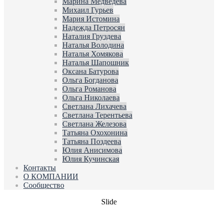
Марина Медведева
Михаил Гурьев
Мария Истомина
Надежда Петросян
Наталия Груздева
Наталья Володина
Наталья Хомякова
Наталья Шапошник
Оксана Батурова
Ольга Богданова
Ольга Романова
Ольга Николаева
Светлана Лихачева
Светлана Терентьева
Светлана Железова
Татьяна Охохонина
Татьяна Поздеева
Юлия Анисимова
Юлия Кучинская
Контакты
О КОМПАНИИ
Сообщество
Slide