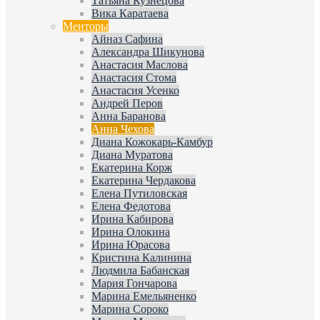
Татьяна Кузнецова
Вика Каратаева
Менторы
Айназ Сафина
Александра Шикунова
Анастасия Маслова
Анастасия Стома
Анастасия Усенко
Андрей Перов
Анна Баранова
Анна Чехова
Диана Кожокарь-Камбур
Диана Муратова
Екатерина Корж
Екатерина Чердакова
Елена Путиловская
Елена Федотова
Ирина Кабирова
Ирина Олокина
Ирина Юрасова
Кристина Калинина
Людмила Бабанская
Мария Гончарова
Марина Емельяненко
Марина Сороко