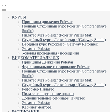
КУРСЫ
Принципы движения Polestar
Полный Студийный курс Polestar (Comprehensive
Studio)
Пилатес Мат Polestar (Polestar Pilates Mat)
Студийный курс - Легкий старт (Gateway Studio)
Вводный курс Реформер (Gateway Reformer)
Экзамен Polestar
Условия проведения / посещения
ВИДЕОМАТЕРИАЛЫ Л/К
Принципы Движения Polestar
Функциональное тестирование Polestar
Полный Студийный курс Polestar (Comprehensive
Studio)
Пилатес Мат Polestar (Polestar Pilates Mat)
Студийный курс - Легкий старт (Gateway Studio)
Реформер Пилатес
Пилатес и внутренние органы
Дополнительные семинары Пилатес
Экзамен Polestar
Кабинет ментора
РАСПИСАНИЕ