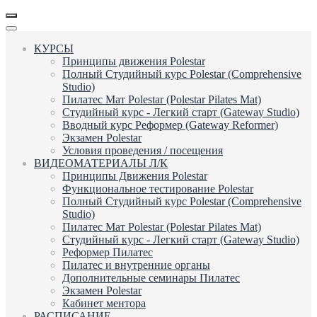
КУРСЫ
Принципы движения Polestar
Полный Студийный курс Polestar (Comprehensive
Studio)
Пилатес Мат Polestar (Polestar Pilates Mat)
Студийный курс - Легкий старт (Gateway Studio)
Вводный курс Реформер (Gateway Reformer)
Экзамен Polestar
Условия проведения / посещения
ВИДЕОМАТЕРИАЛЫ Л/К
Принципы Движения Polestar
Функциональное тестирование Polestar
Полный Студийный курс Polestar (Comprehensive
Studio)
Пилатес Мат Polestar (Polestar Pilates Mat)
Студийный курс - Легкий старт (Gateway Studio)
Реформер Пилатес
Пилатес и внутренние органы
Дополнительные семинары Пилатес
Экзамен Polestar
Кабинет ментора
РАСПИСАНИЕ