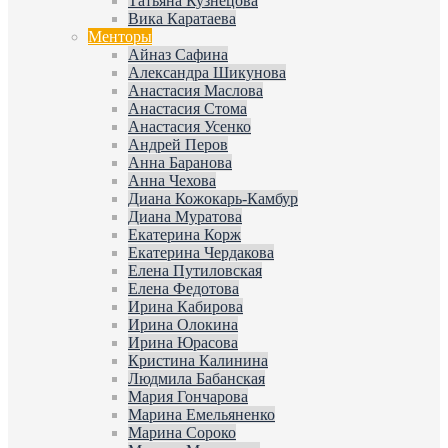
Татьяна Кузнецова
Вика Каратаева
Менторы
Айназ Сафина
Александра Шикунова
Анастасия Маслова
Анастасия Стома
Анастасия Усенко
Андрей Перов
Анна Баранова
Анна Чехова
Диана Кожокарь-Камбур
Диана Муратова
Екатерина Корж
Екатерина Чердакова
Елена Путиловская
Елена Федотова
Ирина Кабирова
Ирина Олокина
Ирина Юрасова
Кристина Калинина
Людмила Бабанская
Мария Гончарова
Марина Емельяненко
Марина Сороко