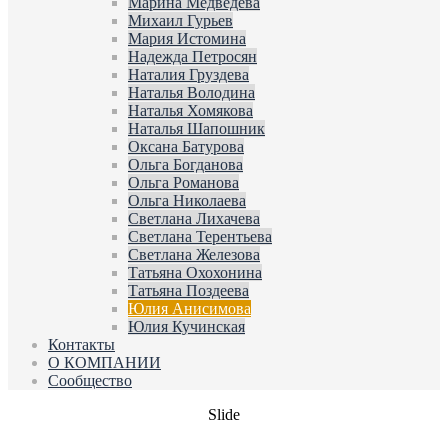
Марина Медведева
Михаил Гурьев
Мария Истомина
Надежда Петросян
Наталия Груздева
Наталья Володина
Наталья Хомякова
Наталья Шапошник
Оксана Батурова
Ольга Богданова
Ольга Романова
Ольга Николаева
Светлана Лихачева
Светлана Терентьева
Светлана Железова
Татьяна Охохонина
Татьяна Поздеева
Юлия Анисимова
Юлия Кучинская
Контакты
О КОМПАНИИ
Сообщество
Slide